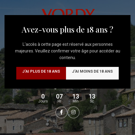
Livraison Gratuite
à partir de 350€ d'achats
SITE EN CONSTRUCTION
Avez-vous plus de 18 ans ?
Nous travaillons actuellement sur notre nouveau site afin de
vous offrir une navigation plus agréable et une meilleure
L'accès à cette page est réservé aux personnes
découverte de nos vins.
majeures. Veuillez confirmer votre âge pour accéder au
contenu.
Merci de votre patience, nous revenons très vite.
J'AI PLUS DE 18 ANS
J'AI MOINS DE 18 ANS
Une question ?
Contactez nous au
04 68 32 41 52
ou par e-mail à
contact@domainevordy.com
0
07
13
13
Jours
Hr
Min
Sc