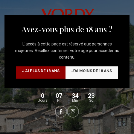
Livraison Gratuite
à partir de 350€ d'achats
SITE EN CONSTRUCTION
Avez-vous plus de 18 ans ?
Nous travaillons actuellement sur notre nouveau site afin de
vous offrir une navigation plus agréable et une meilleure
L'accès à cette page est réservé aux personnes
découverte de nos vins.
majeures. Veuillez confirmer votre âge pour accéder au
contenu.
Merci de votre patience, nous revenons très vite.
J'AI PLUS DE 18 ANS
J'AI MOINS DE 18 ANS
Une question ?
Contactez nous au
04 68 32 41 52
ou par e-mail à
contact@domainevordy.com
0
07
34
23
Jours
Hr
Min
Sc