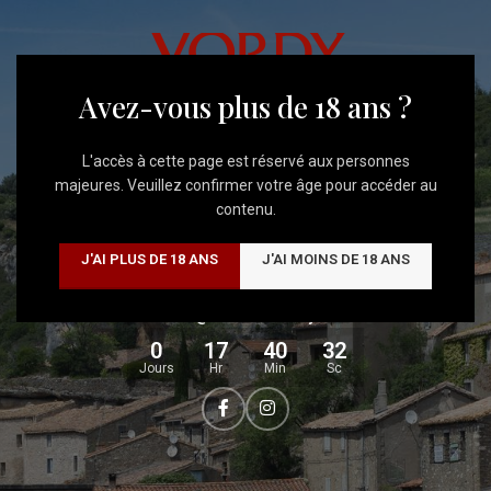
Livraison Gratuite
à partir de 350€ d'achats
SITE EN CONSTRUCTION
Avez-vous plus de 18 ans ?
Nous travaillons actuellement sur notre nouveau site afin de
vous offrir une navigation plus agréable et une meilleure
L'accès à cette page est réservé aux personnes
découverte de nos vins.
majeures. Veuillez confirmer votre âge pour accéder au
contenu.
Merci de votre patience, nous revenons très vite.
J'AI PLUS DE 18 ANS
J'AI MOINS DE 18 ANS
Une question ?
Contactez nous au
04 68 32 41 52
ou par e-mail à
contact@domainevordy.com
0
17
40
32
Jours
Hr
Min
Sc