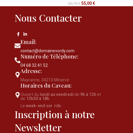
55,00
€
60,70
€
Nous Contacter
Email:
contact@domainevordy.com
Numéro de Téléphone:
04 68 32 41 52
Adresse:
Mayranne, 34210 Minerve
Horaires du Caveau:
Ouvert du
lundi au vendredi
de
9h à 12h
et
de
13h30 à 18h
Le
week-end sur rdv
Inscription à notre
Newsletter