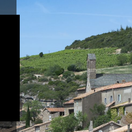
Livraison Gratuite
à partir de 350€ d'achats
N
ite
 une
.
 à