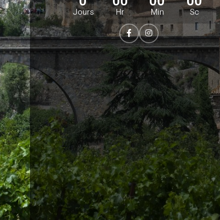
0
00
00
00
Jours
Hr
Min
Sc