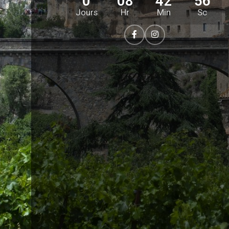
0
08
42
55
Jours
Hr
Min
Sc