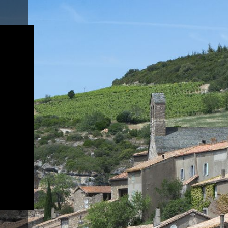
Livraison Gratuite
à partir de 350€ d'achats
N
ite
 une
.
 à